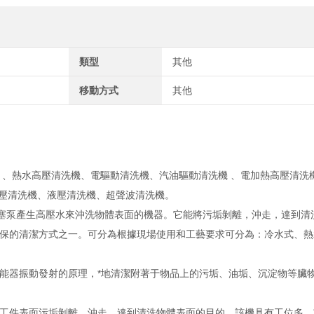
類型
其他
移動方式
其他
、熱水高壓清洗機、電驅動清洗機、汽油驅動清洗機 、電加熱高壓清洗機
高壓清洗機、液壓清洗機、超聲波清洗機。
柱塞泵產生高壓水來沖洗物體表面的機器。它能將污垢剝離，沖走，達到清
保的清潔方式之一。可分為根據現場使用和工藝要求可分為：冷水式、熱
能器振動發射的原理，*地清潔附著于物品上的污垢、油垢、沉淀物等臟
工件表面污垢剝離，沖走，達到清洗物體表面的目的。該機具有工位多，