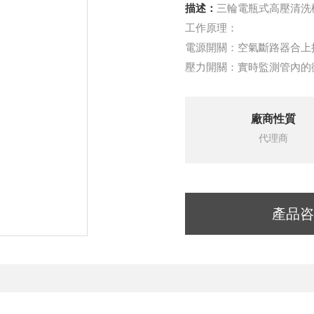
描述：
三輪電瓶式高壓清洗
工作原理：
電源開關：空氣斷路器合上接
壓力開關：實時監測管內的
廠商性質
代理商
產品咨