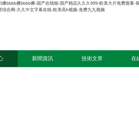
搡bbbb搡bbbb搡-国产在线啪-国产精品久久久999-欧美大片免费观
瑟综合网-久久中文字幕在线-欧美高h视频-免费九九视频
心
新聞資訊
技術文章
在