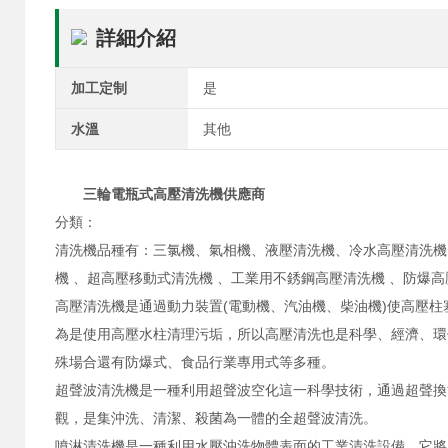
詳細介紹
加工定制
是
水溫
其他
三輪電瓶式高壓清洗機供應商
分類：
清洗機品種有：三氯機、氣相機、液壓清洗機、冷水高壓清洗機 
機 、超高壓移動式清洗機 、工業用不銹鋼高壓清洗機 、防爆
高壓清洗機是通過動力裝置(電動機、汽油機、柴油機)使高壓
為是使用高壓水柱清理污垢，所以高壓清洗也是科學、經濟、環
殊場合還有防爆式、食品行業專用式等多種。
超聲波清洗機是一種利用超聲波空化這一科學技術，通過超聲換
觀，是集沖洗、清潔、殺菌為一體的全超聲波清洗。
噴淋清洗機是一種利用水壓沖洗物體表面的工業清洗設備。它將