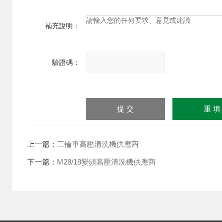
補充說明：
驗證碼：
請輸
入計
算結
果（填寫阿拉伯數字），
如：三加四=7
上一篇：
三輪車高壓清洗機供應商
下一篇：
M28/18變頻高壓清洗機供應商